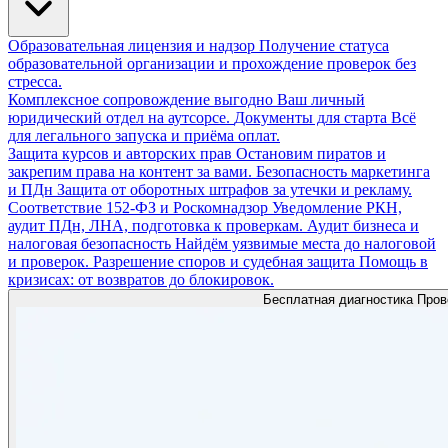
Образовательная лицензия и надзор
Получение статуса
образовательной организации и прохождение проверок без
стресса.
Комплексное сопровождение
выгодно
Ваш личный
юридический отдел на аутсорсе.
Документы для старта
Всё
для легального запуска и приёма оплат.
Защита курсов и авторских прав
Остановим пиратов и
закрепим права на контент за вами.
Безопасность маркетинга
и ПДн
Защита от оборотных штрафов за утечки и рекламу.
Соответствие 152-ФЗ и Роскомнадзор
Уведомление РКН,
аудит ПДн, ЛНА, подготовка к проверкам.
Аудит бизнеса и
налоговая безопасность
Найдём уязвимые места до налоговой
и проверок.
Разрешение споров и судебная защита
Помощь в
кризисах: от возвратов до блокировок.
Бесплатная диагностика
Пров