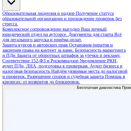
Образовательная лицензия и надзор
Получение статуса
образовательной организации и прохождение проверок без
стресса.
Комплексное сопровождение
выгодно
Ваш личный
юридический отдел на аутсорсе.
Документы для старта
Всё
для легального запуска и приёма оплат.
Защита курсов и авторских прав
Остановим пиратов и
закрепим права на контент за вами.
Безопасность маркетинга
и ПДн
Защита от оборотных штрафов за утечки и рекламу.
Соответствие 152-ФЗ и Роскомнадзор
Уведомление РКН,
аудит ПДн, ЛНА, подготовка к проверкам.
Аудит бизнеса и
налоговая безопасность
Найдём уязвимые места до налоговой
и проверок.
Разрешение споров и судебная защита
Помощь в
кризисах: от возвратов до блокировок.
Бесплатная диагностика
Пров